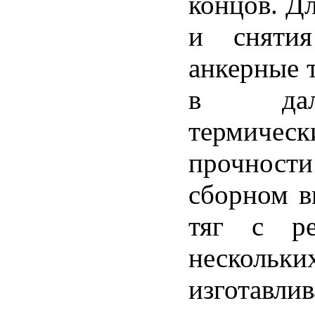
концов. Д
и снятия
анкерные 
в даль
термиче
прочности
сборном в
тяг с р
нескольк
изготав