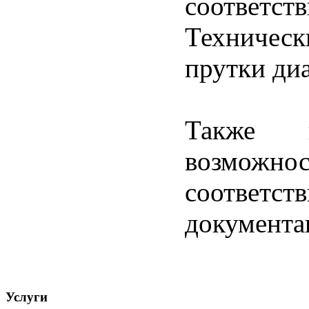
соотве
Техничес
прутки ди
Также 
возможнос
соответ
документац
Услуги