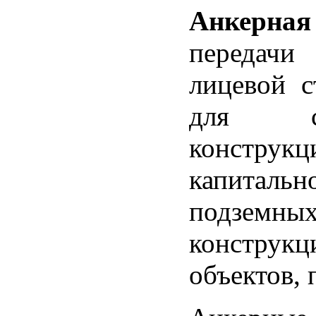
Анкерная
передачи
лицевой 
для св
констру
капитальн
подземны
конструкц
объектов, 