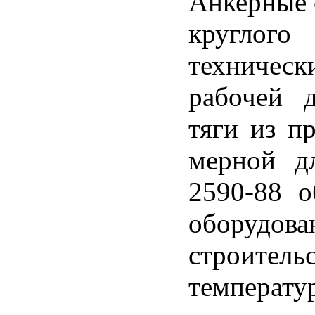
Анкерные 
круглого
техниче
рабочей д
тяги из п
мерной д
2590-88 
оборудов
строител
темпера