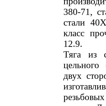
производи
380-71, с
стали 40
класс проч
12.9.
Тяга из 
цельного
двух стор
изготавл
резьбовы